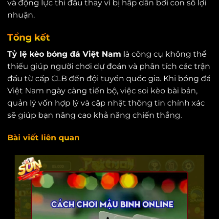
và động lực thi đấu thay vì bị hấp dẫn bởi con số lợi
nhuận.
Tổng kết
Tỷ lệ kèo bóng đá Việt Nam
là công cụ không thể
thiếu giúp người chơi dự đoán và phân tích các trận
đấu từ cấp CLB đến đội tuyển quốc gia. Khi bóng đá
Việt Nam ngày càng tiến bộ, việc soi kèo bài bản,
quản lý vốn hợp lý và cập nhật thông tin chính xác
sẽ giúp bạn nâng cao khả năng chiến thắng.
Bài viết liên quan