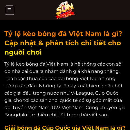
Chuyển
đến
nội
dung
Tỷ lệ kèo bóng đá Việt Nam là gì?
Cập nhật & phân tích chi tiết cho
người chơi
Tỷ lệ kèo bóng đá Việt Nam là hệ thống các con số
do nhà cái đưa ra nhằm đánh giá khả năng thắng,
hòa hoặc thua của các đội bóng Việt Nam trong
từng trận đấu. Những tỷ lệ này xuất hiện ở hầu hết
các giải đấu trong nước như V-League, Cúp Quốc
gia, cho tới các sân chơi quốc tế có sự góp mặt của
đội tuyển Việt Nam, U23 Việt Nam. Cùng chuyên gia
Bongdalu tìm hiểu chi tiết trong bài viết sau.
Giải bóng đá Cúp Quốc gia Việt Nam là gì?