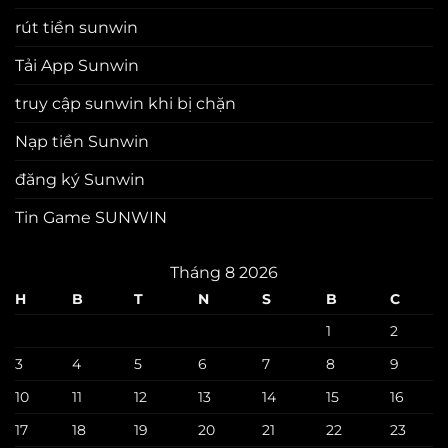
rút tiền sunwin
Tải App Sunwin
truy cập sunwin khi bị chặn
Nạp tiền Sunwin
đăng ký Sunwin
Tin Game SUNWIN
Tháng 8 2026
H
B
T
N
S
B
C
1
2
3
4
5
6
7
8
9
10
11
12
13
14
15
16
17
18
19
20
21
22
23