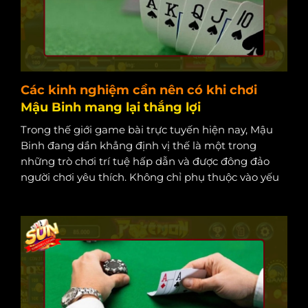
Các kinh nghiệm cần nên có khi chơi
Mậu Binh mang lại thắng lợi
Trong thế giới game bài trực tuyến hiện nay, Mậu
Binh đang dần khẳng định vị thế là một trong
những trò chơi trí tuệ hấp dẫn và được đông đảo
người chơi yêu thích. Không chỉ phụ thuộc vào yếu
tố may mắn, Mậu Binh còn đòi hỏi người chơi phải
có tư duy […]