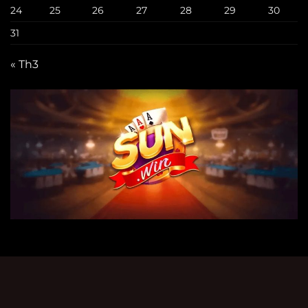
24
25
26
27
28
29
30
31
« Th3