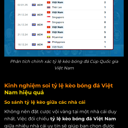
Phân tích chính xác tỷ lệ kèo bóng đá Cúp Quốc gia
Việt Nam
Kinh nghiệm soi tỷ lệ kèo bóng đá Việt
Nam hiệu quả
So sánh tỷ lệ kèo giữa các nhà cái
Không nên đặt cược vội vàng tại một nhà cái duy
nhất. Việc đối chiếu
tỷ lệ kèo bóng đá Việt Nam
giữa nhiều nhà cái uy tín sẽ giúp bạn chọn được