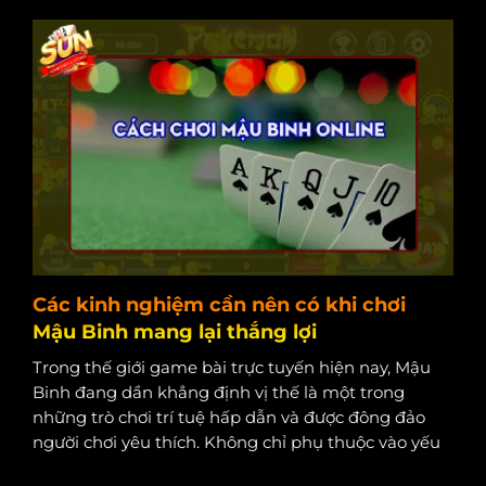
Các kinh nghiệm cần nên có khi chơi
Mậu Binh mang lại thắng lợi
Trong thế giới game bài trực tuyến hiện nay, Mậu
Binh đang dần khẳng định vị thế là một trong
những trò chơi trí tuệ hấp dẫn và được đông đảo
người chơi yêu thích. Không chỉ phụ thuộc vào yếu
tố may mắn, Mậu Binh còn đòi hỏi người chơi phải