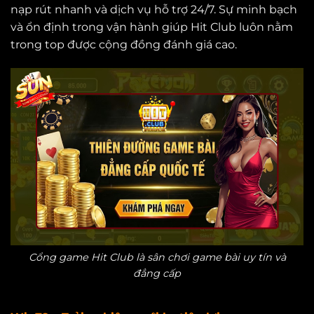
nạp rút nhanh và dịch vụ hỗ trợ 24/7. Sự minh bạch
và ổn định trong vận hành giúp Hit Club luôn nằm
trong top được cộng đồng đánh giá cao.
Cổng game Hit Club là sân chơi game bài uy tín và
đẳng cấp