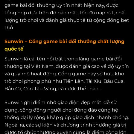
game bài đổi thưởng uy tín nhất hiện nay, được
tổng hợp dựa trên độ bảo mật, tốc độ nạp rút, chất
lượng trò chơi và đánh giá thực tế từ cộng đồng bet
thủ.
Sunwin – Cổng game bài đổi thưởng chất lượng
quốc tế
Sunwin là cái tên nổi bật trong làng game bài đổi
thưởng tại Việt Nam, được đánh giá cao về độ uy tín
và quy mô hoạt động. Cổng game này sở hữu kho
trò chơi phong phú như Tiến Lên, Tài Xỉu, Bầu Cua,
Bắn Cá, Con Tàu Vàng, cá cược thể thao…
Sunwin ghi điểm nhờ giao diện đẹp mắt, dễ sử
dụng, cộng đồng người chơi đông đảo cùng hệ
thống đại lý rộng khắp giúp giao dịch nhanh chóng.
Ngoài ra, các sự kiện và chương trình thưởng giá trị
được tổ chức thường xuyên cũng là điểm cộng lớn,