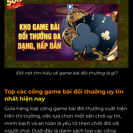
Đôi nét tìm hiểu về game bài đổi thưởng là gì?
Top các cổng game bài đổi thưởng uy tín
nhất hiện nay
Giữa hàng loạt cổng game bài đổi thưởng xuất hiện
trên thị trường, việc lựa chọn một sân chơi uy tín,
minh bạch và an toàn là yếu tố then chốt đối với
người chơi. Dưới đây là danh sách top các cổng