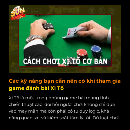
có tư duy […]
Các kỹ năng bạn cần nên có khi tham gia
game đánh bài Xì Tố
Xì Tố là một trong những game bài mang tính
chiến thuật cao, đòi hỏi người chơi không chỉ dựa
vào may mắn mà còn phải có tư duy logic, khả
năng quan sát và kiểm soát tâm lý tốt. Dù luật chơi
không quá phức tạp, nhưng để chơi Xì Tố hiệu quả