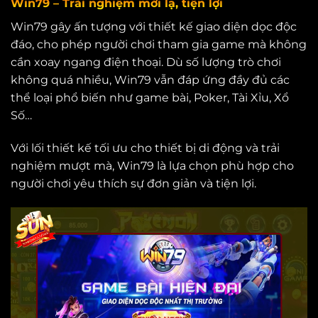
Win79 – Trải nghiệm mới lạ, tiện lợi
Win79 gây ấn tượng với thiết kế giao diện dọc độc
đáo, cho phép người chơi tham gia game mà không
cần xoay ngang điện thoại. Dù số lượng trò chơi
không quá nhiều, Win79 vẫn đáp ứng đầy đủ các
thể loại phổ biến như game bài, Poker, Tài Xỉu, Xổ
Số…
Với lối thiết kế tối ưu cho thiết bị di động và trải
nghiệm mượt mà, Win79 là lựa chọn phù hợp cho
người chơi yêu thích sự đơn giản và tiện lợi.