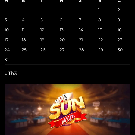
H
B
T
N
S
B
C
1
2
3
4
5
6
7
8
9
10
11
12
13
14
15
16
17
18
19
20
21
22
23
24
25
26
27
28
29
30
31
« Th3