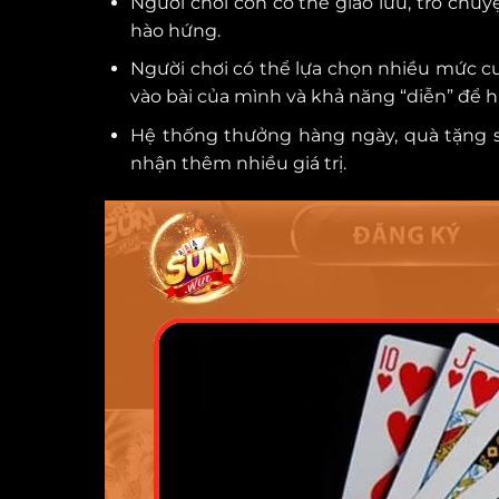
Người chơi còn có thể giao lưu, trò chuy
hào hứng.
Người chơi có thể lựa chọn nhiều mức cượ
vào bài của mình và khả năng “diễn” để 
Hệ thống thưởng hàng ngày, quà tặng s
nhận thêm nhiều giá trị.