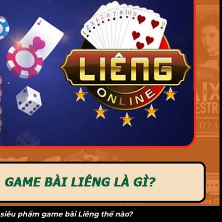
ề siêu phẩm game bài Liêng thế nào?