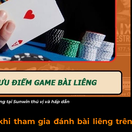
ng tại Sunwin thú vị và hấp dẫn
hi tham gia đánh bài liêng trê