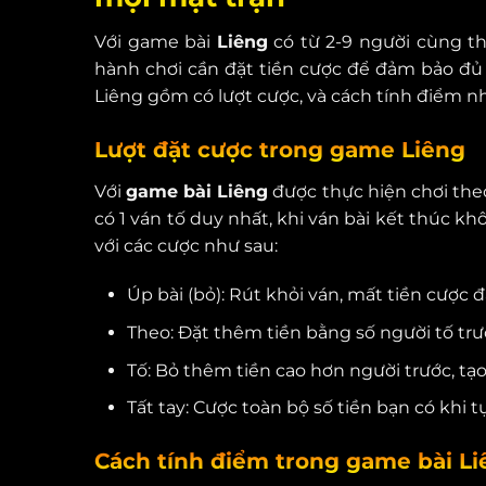
Với game bài
Liêng
có từ 2-9 người cùng th
hành chơi cần đặt tiền cược để đảm bảo đủ 
Liêng gồm có lượt cược, và cách tính điểm n
Lượt đặt cược trong game Liêng
Với
game bài Liêng
được thực hiện chơi theo
có 1 ván tố duy nhất, khi ván bài kết thúc k
với các cược như sau:
Úp bài (bỏ): Rút khỏi ván, mất tiền cược đ
Theo: Đặt thêm tiền bằng số người tố trướ
Tố: Bỏ thêm tiền cao hơn người trước, tạo
Tất tay: Cược toàn bộ số tiền bạn có khi t
Cách tính điểm trong game bài L