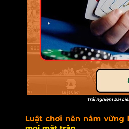
Trải nghiệm bài Liê
Luật chơi nên nắm vững k
mọi mặt trận