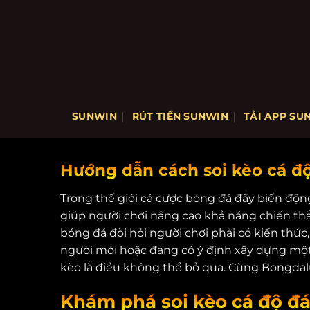
Chuyển
đến
nội
dung
SUNWIN
RÚT TIỀN SUNWIN
TẢI APP SU
Hướng dẫn cách soi kèo cá đ
Trong thế giới cá cược bóng đá đầy biến động
giúp người chơi nâng cao khả năng chiến thắ
bóng đá đòi hỏi người chơi phải có kiến thức,
người mới hoặc đang có ý định xây dựng một
kèo là điều không thể bỏ qua. Cùng Bongdalu t
Khám phá soi kèo cá độ đá