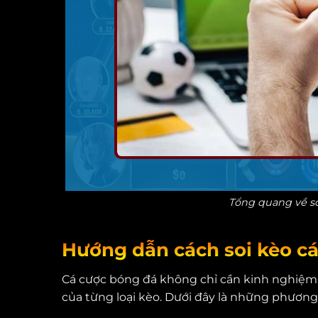
Tổng quang về so
Hướng dẫn cách soi kèo cá
Cá cược bóng đá không chỉ cần kinh nghiệm 
của từng loại kèo. Dưới đây là những phương