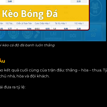
i kèo cá độ đá banh luôn thắng
Âu
ào kết quả cuối cùng của trận đấu: thắng – hòa – thua. T
chủ nhà, hòa và đội khách.
 đưa ra tỷ lệ: