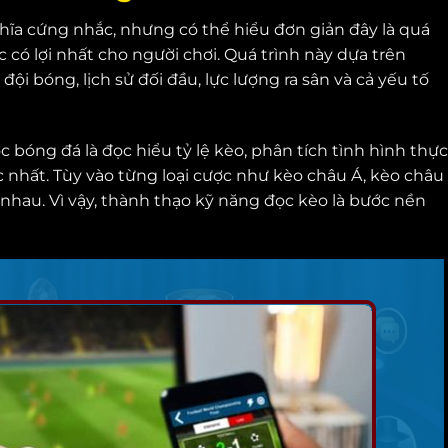
hĩa cứng nhắc, nhưng có thể hiểu đơn giản đây là quá
c có lợi nhất cho người chơi. Quá trình này dựa trên
đội bóng, lịch sử đối đầu, lực lượng ra sân và cả yếu tố
 bóng đá là đọc hiểu tỷ lệ kèo, phân tích tình hình thực
c nhất. Tùy vào từng loại cược như kèo châu Á, kèo châu
nhau. Vì vậy, thành thạo kỹ năng đọc kèo là bước nền