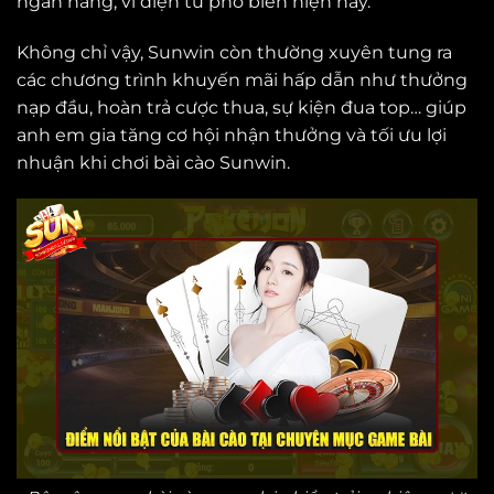
ngân hàng, ví điện tử phổ biến hiện nay.
Không chỉ vậy, Sunwin còn thường xuyên tung ra
các chương trình khuyến mãi hấp dẫn như thưởng
nạp đầu, hoàn trả cược thua, sự kiện đua top… giúp
anh em gia tăng cơ hội nhận thưởng và tối ưu lợi
nhuận khi chơi bài cào Sunwin.