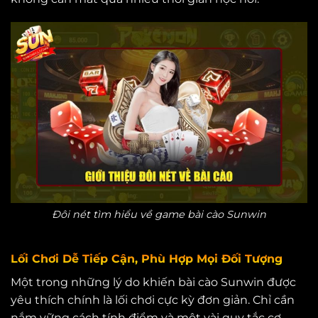
Đôi nét tìm hiểu về game bài cào Sunwin
Lối Chơi Dễ Tiếp Cận, Phù Hợp Mọi Đối Tượng
Một trong những lý do khiến bài cào Sunwin được
yêu thích chính là lối chơi cực kỳ đơn giản. Chỉ cần
nắm vững cách tính điểm và một vài quy tắc cơ