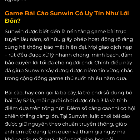
Game Bài Cào Sunwin Có Uy Tín Như Lời
Đồn?
Sunwin được biết đến là nền tảng game bài trực
tuyến lâu năm, sở hữu giấy phép hoạt động rõ ràng
cùng hệ thống bảo mật hiện đại. Mọi giao dịch nạp
– rút đều được xử lý nhanh chóng, minh bạch, đảm
bảo quyền lợi tối đa cho người chơi. Chính điều này
đã giúp Sunwin xây dựng được niềm tin vững chắc
trong cộng đồng game thủ suốt nhiều năm qua.
Bài cào, hay còn gọi là ba cây, là trò chơi sử dụng bộ
bài Tây 52 lá, mỗi người chơi được chia 3 lá và tính
điểm dựa trên tổng nút. Điểm số càng cao thì cơ hội
chiến thắng càng lớn. Tại Sunwin, luật chơi bài cào
được giữ nguyên theo chuẩn truyền thống, giúp
anh em dễ dàng làm quen và tham gia ngay mà
không cần mất quá nhiều thời gian học hỏi.